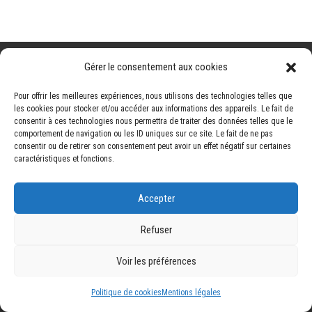
Gérer le consentement aux cookies
NAVIGATION
Pour offrir les meilleures expériences, nous utilisons des technologies telles que
les cookies pour stocker et/ou accéder aux informations des appareils. Le fait de
Accueil
Contact
Mentions légales
Secteurs
consentir à ces technologies nous permettra de traiter des données telles que le
Plan du site
comportement de navigation ou les ID uniques sur ce site. Le fait de ne pas
consentir ou de retirer son consentement peut avoir un effet négatif sur certaines
caractéristiques et fonctions.
RÉALISATION
Accepter
Refuser
Voir les préférences
Politique de cookies
Mentions légales
Nos prestations